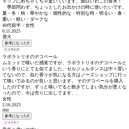
ャップにめちゃくちゃ驚いています。面白いわこの香水！
季節問わず、ちょっとしたお出かけの時に使いたいです。
夏・冬・秋・華やかな・個性的な・特別な時・明るい・春・
重い・軽い・ダークな
40代前半
・
女性
6.11.2025
遊火
参考になった
0
ラボラトリオのデコベール
ムエットで嗅いだ感覚ですが、ラボラトリオのデコベールと
いう香りにとても似てました。セルジュルタンスは中々置い
てないので、似た香りが気になる方はノーズショップに行っ
て嗅いでみるのが良いと思います。 そのデコベールを購入
したのですが、ずっと嗅いでると飽きてしまい気分が悪くな
ったので、今は売りに出してます、、
女性
2.16.2025
shii
参考になった
0