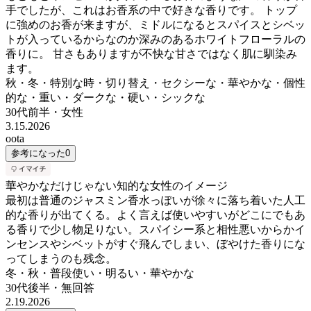
手でしたが、これはお香系の中で好きな香りです。 トップ
に強めのお香が来ますが、ミドルになるとスパイスとシベッ
トが入っているからなのか深みのあるホワイトフローラルの
香りに。 甘さもありますが不快な甘さではなく肌に馴染み
ます。
秋・冬・特別な時・切り替え・セクシーな・華やかな・個性
的な・重い・ダークな・硬い・シックな
30代前半
・
女性
3.15.2026
oota
参考になった
0
華やかなだけじゃない知的な女性のイメージ
最初は普通のジャスミン香水っぽいが徐々に落ち着いた人工
的な香りが出てくる。よく言えば使いやすいがどこにでもあ
る香りで少し物足りない。スパイシー系と相性悪いからかイ
ンセンスやシベットがすぐ飛んでしまい、ぼやけた香りにな
ってしまうのも残念。
冬・秋・普段使い・明るい・華やかな
30代後半
・
無回答
2.19.2026