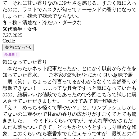
て。それに甘い香りなのに冷たさを感じる。すごく気に入っ
たのに、ラストでムスクが匂ってアーモンドの香りになって
しまった。残念で残念でならない。
冬・秋・清楚な・冷たい・ダークな
50代前半
・
女性
7.27.2025
Cecile
参考になった
0
気になっていた香り
本だったかネット記事だったか、とにかく以前から存在を
知っていた香水。 ご本家の説明がとにかく良い意味で厨
二病（笑）。ちょっと何言ってるかわからなくて全然香りが
想像できない！ ……ってな具合でずっと気になっていたも
のの、結構いいお値段でもあったので今回こちらで試しに購
入させていただきました。 つけてみて第一印象が
「え？ めっちゃ軽くて華やか？」と。ワンプッシュしかし
てないのに爽やかで甘めの香りの広がりがすごくてとても驚
きました。 今ミドルくらいですが、そんな華やかさもだ
んだん落ちついてきて、どっちかというとずっしり重めな印
象。このくらいなら寝香水でも使えそうですが、最初とのギ