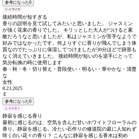
参考になった
0
接続時間が短すぎる
香りの説明を見て試してみたいと思いました。 ジャスミン
が強く花束の香りでした。 キリッとした大人がつけると素
敵だろうなと思いましたが、私はジャスミンが苦手なようで
好みではなかったです。何よりすぐに香りが飛んでしまう体
質なのでたっぷりに保湿してつけましたが30分ほどで跡形も
なく消えていきました。 接続時間が短いのを逆手にとって
気分転換の時に使用します
春・秋・冬・切り替え・普段使い・明るい・華やかな・清楚
な
女性
8.23.2025
Ｅ
参考になった
0
静寂を感じる香り
最初に感じるのは、空気を含んだ甘いホワイトフローラルの
香り。静寂を感じる。冷たい石作りの修道院の庭に人知れず
咲く白い花々の香り？ こんなに静寂を感じる香水は初め