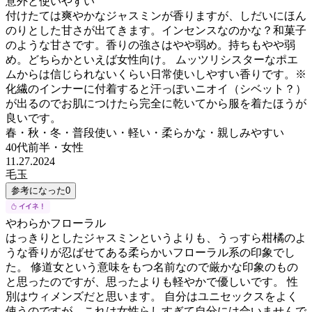
意外と使いやすい
付けたては爽やかなジャスミンが香りますが、しだいにほん
のりとした甘さが出てきます。インセンスなのかな？和菓子
のような甘さです。香りの強さはやや弱め。持ちもやや弱
め。どちらかといえば女性向け。 ムッツリシスターなポエ
ムからは信じられないくらい日常使いしやすい香りです。※
化繊のインナーに付着すると汗っぽいニオイ（シベット？）
が出るのでお肌につけたら完全に乾いてから服を着たほうが
良いです。
春・秋・冬・普段使い・軽い・柔らかな・親しみやすい
40代前半
・
女性
11.27.2024
毛玉
参考になった
0
やわらかフローラル
はっきりとしたジャスミンというよりも、うっすら柑橘のよ
うな香りが忍ばせてある柔らかいフローラル系の印象でし
た。 修道女という意味をもつ名前なので厳かな印象のもの
と思ったのですが、思ったよりも軽やかで優しいです。 性
別はウィメンズだと思います。 自分はユニセックスをよく
使うのですが、これは女性らしすぎて自分には合いませんで