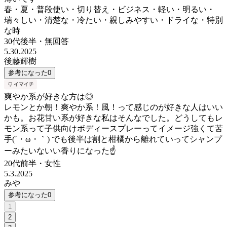
春・夏・普段使い・切り替え・ビジネス・軽い・明るい・
瑞々しい・清楚な・冷たい・親しみやすい・ドライな・特別
な時
30代後半
・
無回答
5.30.2025
後藤輝樹
参考になった
0
爽やか系が好きな方は◎
レモンとか朝！爽やか系！風！って感じのが好きな人はいい
かも。お花甘い系が好きな私はそんなでした。どうしてもレ
モン系って子供向けボディースプレーってイメージ強くて苦
手(´・ω・｀) でも後半は割と柑橘から離れていってシャンプ
ーみたいないい香りになった☝️
20代前半
・
女性
5.3.2025
みや
参考になった
0
1
2