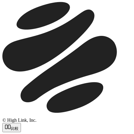
© High Link, Inc.
比較