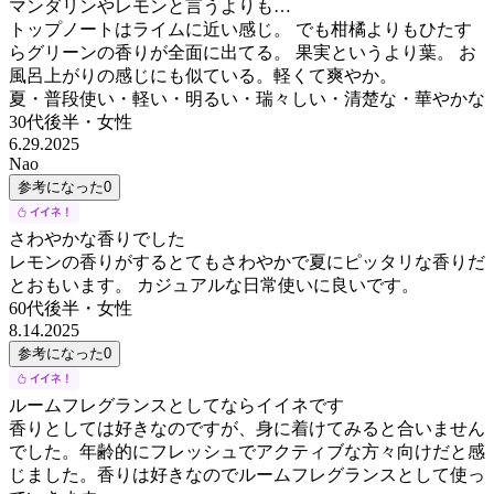
マンダリンやレモンと言うよりも…
トップノートはライムに近い感じ。 でも柑橘よりもひたす
らグリーンの香りが全面に出てる。 果実というより葉。 お
風呂上がりの感じにも似ている。軽くて爽やか。
夏・普段使い・軽い・明るい・瑞々しい・清楚な・華やかな
30代後半
・
女性
6.29.2025
Nao
参考になった
0
さわやかな香りでした
レモンの香りがするとてもさわやかで夏にピッタリな香りだ
とおもいます。 カジュアルな日常使いに良いです。
60代後半
・
女性
8.14.2025
参考になった
0
ルームフレグランスとしてならイイネです
香りとしては好きなのですが、身に着けてみると合いません
でした。年齢的にフレッシュでアクティブな方々向けだと感
じました。香りは好きなのでルームフレグランスとして使っ