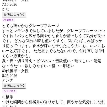
7.15.2026
かな
参考になった
0
とても爽やかなグレープフルーツ
ずっとレモン系で探していましたが、グレープフルーツいい
ですね！パッと広がる爽やかな香りが清々しくて気分が良い
です。 どんな気分の時も使いやすく、気づけばこればっか
り使っています。香水が嫌いな子供たちや夫にも、いいにお
いーと好評です。 ただ昼までもたないので、付け直しは2回
くらい必要かも。
夏・春・切り替え・ビジネス・普段使い・瑞々しい・清楚
な・冷たい・親しみやすい・軽い・明るい
40代後半
・
女性
6.25.2026
アンナ
参考になった
0
柑橘系
つけた瞬間から柑橘系の香りがして、爽やかな気分にになれ
ました！