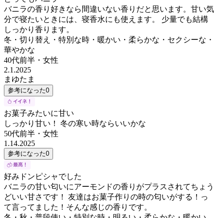
バニラの香り好きなら間違いない香りだと思います。甘い気
分で寝たいときには、寝香水にも使えます。 少量でも結構
しっかり香ります。
冬・切り替え・特別な時・暖かい・柔らかな・セクシーな・
華やかな
40代前半
・
女性
2.1.2025
まゆたま
参考になった
0
お菓子みたいに甘い
しっかり甘い！ 冬の寒い時ならいいかな
50代前半
・
女性
1.14.2025
参考になった
0
好みドンピシャでした
バニラの甘い匂いにアーモンドの香りがプラスされてちょう
どいい甘さです！ 友達はお菓子作りの時の匂いがする！っ
て言ってました！そんな感じの香りです。
冬・秋・普段使い・特別な時・明るい・柔らかな・暖かい