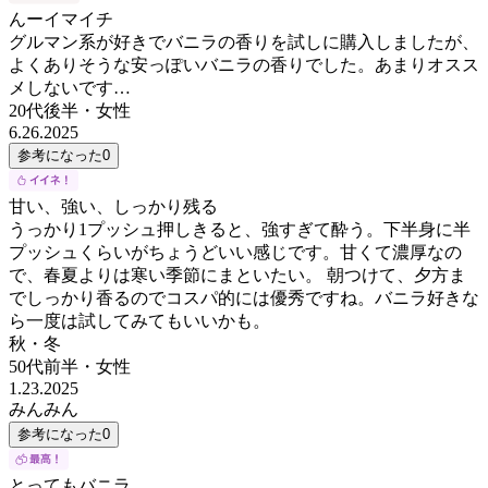
んーイマイチ
グルマン系が好きでバニラの香りを試しに購入しましたが、
よくありそうな安っぽいバニラの香りでした。あまりオスス
メしないです…
20代後半
・
女性
6.26.2025
参考になった
0
甘い、強い、しっかり残る
うっかり1プッシュ押しきると、強すぎて酔う。下半身に半
プッシュくらいがちょうどいい感じです。甘くて濃厚なの
で、春夏よりは寒い季節にまといたい。 朝つけて、夕方ま
でしっかり香るのでコスパ的には優秀ですね。バニラ好きな
ら一度は試してみてもいいかも。
秋・冬
50代前半
・
女性
1.23.2025
みんみん
参考になった
0
とってもバニラ