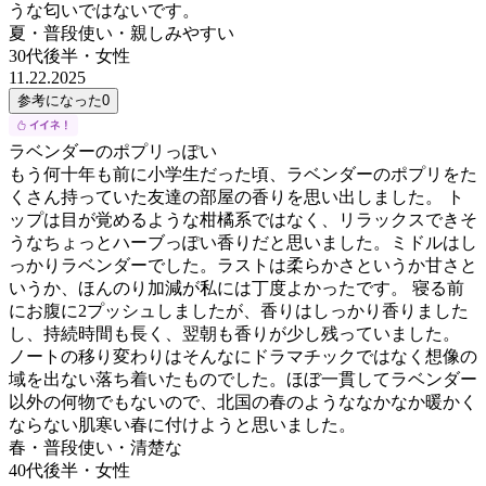
うな匂いではないです。
夏・普段使い・親しみやすい
30代後半
・
女性
11.22.2025
参考になった
0
ラベンダーのポプリっぽい
もう何十年も前に小学生だった頃、ラベンダーのポプリをた
くさん持っていた友達の部屋の香りを思い出しました。 ト
ップは目が覚めるような柑橘系ではなく、リラックスできそ
うなちょっとハーブっぽい香りだと思いました。ミドルはし
っかりラベンダーでした。ラストは柔らかさというか甘さと
いうか、ほんのり加減が私には丁度よかったです。 寝る前
にお腹に2プッシュしましたが、香りはしっかり香りました
し、持続時間も長く、翌朝も香りが少し残っていました。
ノートの移り変わりはそんなにドラマチックではなく想像の
域を出ない落ち着いたものでした。ほぼ一貫してラベンダー
以外の何物でもないので、北国の春のようななかなか暖かく
ならない肌寒い春に付けようと思いました。
春・普段使い・清楚な
40代後半
・
女性