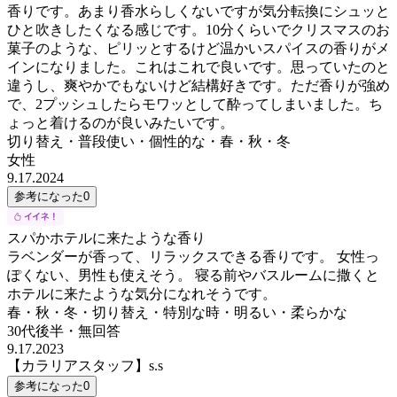
香りです。あまり香水らしくないですが気分転換にシュッと
ひと吹きしたくなる感じです。10分くらいでクリスマスのお
菓子のような、ピリッとするけど温かいスパイスの香りがメ
インになりました。これはこれで良いです。思っていたのと
違うし、爽やかでもないけど結構好きです。ただ香りが強め
で、2プッシュしたらモワッとして酔ってしまいました。ち
ょっと着けるのが良いみたいです。
切り替え・普段使い・個性的な・春・秋・冬
女性
9.17.2024
参考になった
0
スパかホテルに来たような香り
ラベンダーが香って、リラックスできる香りです。 女性っ
ぽくない、男性も使えそう。 寝る前やバスルームに撒くと
ホテルに来たような気分になれそうです。
春・秋・冬・切り替え・特別な時・明るい・柔らかな
30代後半
・
無回答
9.17.2023
【カラリアスタッフ】s.s
参考になった
0