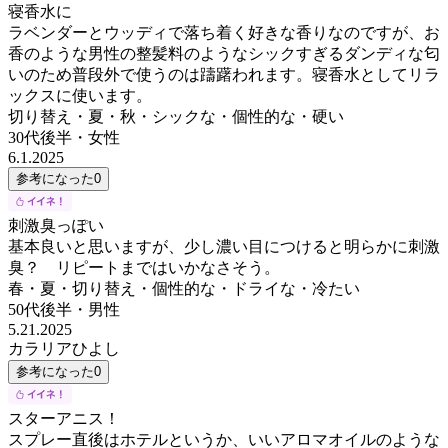
寝香水に
ラベンダーとウッディで落ち着く好きな香りなのですが、お
香のような男性の整髪料のようなシックすぎるダンディな匂
いのため普段外で使うのは躊躇われます。寝香水としてリラ
ックスに使います。
切り替え・夏・秋・シックな・個性的な・硬い
30代後半
・
女性
6.1.2025
参考になった
0
刺激臭っぽい
基本良いと思いますが、少し濃い目につけると明らかに刺激
臭？ リピートまではいかなさそう。
春・夏・切り替え・個性的な・ドライな・冷たい
50代後半
・
男性
5.21.2025
カラリアひよし
参考になった
0
スターアニス！
スプレー直後はホテルというか、いいアロマオイルのような