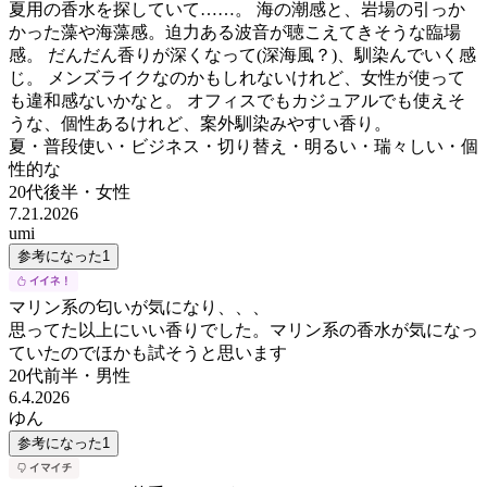
夏用の香水を探していて……。 海の潮感と、岩場の引っか
かった藻や海藻感。迫力ある波音が聴こえてきそうな臨場
感。 だんだん香りが深くなって(深海風？)、馴染んでいく感
じ。 メンズライクなのかもしれないけれど、女性が使って
も違和感ないかなと。 オフィスでもカジュアルでも使えそ
うな、個性あるけれど、案外馴染みやすい香り。
夏・普段使い・ビジネス・切り替え・明るい・瑞々しい・個
性的な
20代後半
・
女性
7.21.2026
umi
参考になった
1
マリン系の匂いが気になり、、、
思ってた以上にいい香りでした。マリン系の香水が気になっ
ていたのでほかも試そうと思います
20代前半
・
男性
6.4.2026
ゆん
参考になった
1