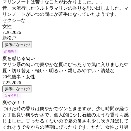
マリンノートは苦手なことがわかりました。。。
昔、大流行したウルトラマリンの香りを思い出しました。マ
リンノートがいつの間にか苦手になっていたようです。
セクシーな
女性
7.26.2026
新松戸
参考になった
0
夏を感じる匂い
マリン系の匂いで爽やかな夏にぴったりで気に入りました🩵
夏・切り替え・軽い・明るい・親しみやすい・清楚な
20代後半
・
女性
7.25.2026
参考になった
0
爽やか！！
つけた時の香りは爽やかでツンときますが、少し時間が経つ
と丁度良い爽やかさで、個人的に少し石鹸のような香りも感
じました。甘ったるくないので夏の暑さも少し吹き飛ばして
くれそうで今からの時期にぴったりです。ただ、女性より男