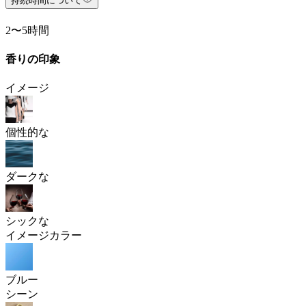
持続時間について
2〜5時間
香りの印象
イメージ
個性的な
ダークな
シックな
イメージカラー
ブルー
シーン