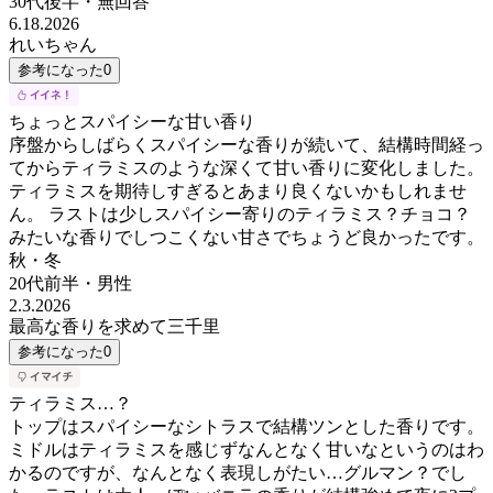
30代後半
・
無回答
6.18.2026
れいちゃん
参考になった
0
ちょっとスパイシーな甘い香り
序盤からしばらくスパイシーな香りが続いて、結構時間経っ
てからティラミスのような深くて甘い香りに変化しました。
ティラミスを期待しすぎるとあまり良くないかもしれませ
ん。 ラストは少しスパイシー寄りのティラミス？チョコ？
みたいな香りでしつこくない甘さでちょうど良かったです。
秋・冬
20代前半
・
男性
2.3.2026
最高な香りを求めて三千里
参考になった
0
ティラミス…？
トップはスパイシーなシトラスで結構ツンとした香りです。
ミドルはティラミスを感じずなんとなく甘いなというのはわ
かるのですが、なんとなく表現しがたい…グルマン？でし